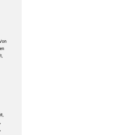
 Von
den
t,
t,
,
,