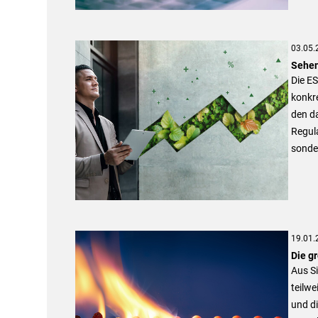
03.05.
Sehen
Die ES
konkr
den d
Regula
sonde
19.01.
Die g
Aus Si
teilwe
und di