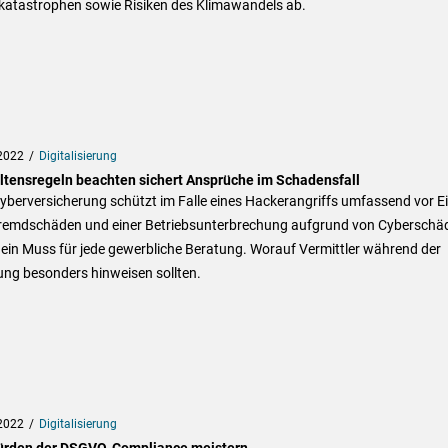
katastrophen sowie Risiken des Klimawandels ab.
2022
Digitalisierung
ltensregeln beachten sichert Ansprüche im Schadensfall
yberversicherung schützt im Falle eines Hackerangriffs umfassend vor E
remdschäden und einer Betriebsunterbrechung aufgrund von Cyberschä
t ein Muss für jede gewerbliche Beratung. Worauf Vermittler während der
ung besonders hinweisen sollten.
2022
Digitalisierung
ürden der DSGVO-Compliance meistern