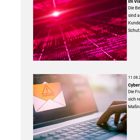
Im Vi
Die B
sind 
Kunde
Schutz
11.08.
Cyber
Die Fr
sich r
Maßna