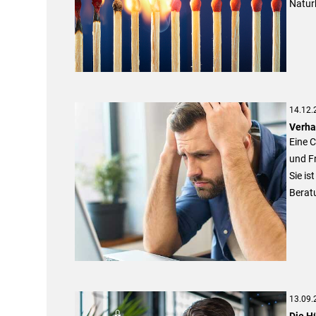
Natur
14.12.
Verha
Eine C
und F
Sie is
Berat
13.09.
Die H