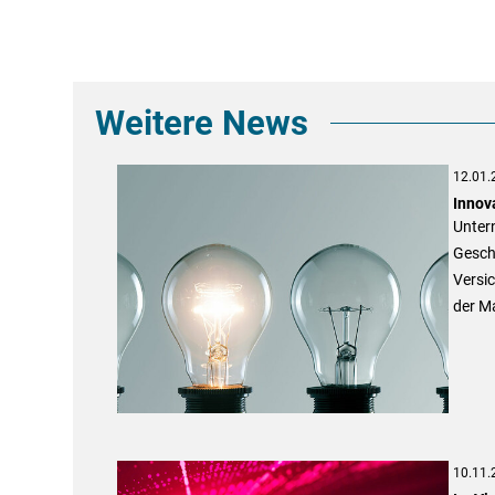
Weitere News
12.01.
Innov
Unter
Geschä
Versi
der Ma
10.11.