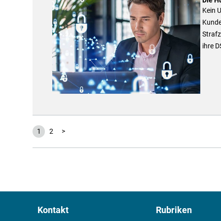
Kein 
Kunde
Straf
ihre 
1
2
>
Kontakt
Rubriken