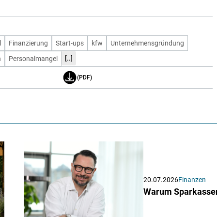
l
Finanzierung
Start-ups
kfw
Unternehmensgründung
[..]
h
Personalmangel
(PDF)
20.07.2026
Finanzen
Warum Sparkassen