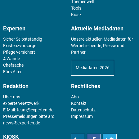
Themenwelt
Tools
Kiosk
Experten
Aktuelle Mediadaten
Sicher Selbstständig
Unsere aktuellen Mediadaten für
Existenz­vorsorge
Werbetreibende, Presse und
Pflege versichert
Partner
4 Wände
Chefsache
Mediadaten 2026
Fürs Alter
Redaktion
Rechtliches
Über uns
Abo
experten-Netzwerk
Kontakt
E-Mail:
team@experten.de
Datenschutz
Pressemeldungen bitte an:
Impressum
news@experten.de
KIOSK