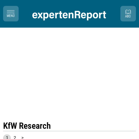
KfW Research
1
2
>