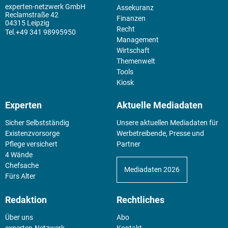
experten-netzwerk GmbH
Assekuranz
Reclamstraße 42
Finanzen
04315 Leipzig
Recht
+49 341 98995950
Management
Wirtschaft
Themenwelt
Tools
Kiosk
Experten
Aktuelle Mediadaten
Sicher Selbstständig
Unsere aktuellen Mediadaten für
Existenz­vorsorge
Werbetreibende, Presse und
Pflege versichert
Partner
4 Wände
Chefsache
Mediadaten 2026
Fürs Alter
Redaktion
Rechtliches
Über uns
Abo
experten-Netzwerk
Kontakt