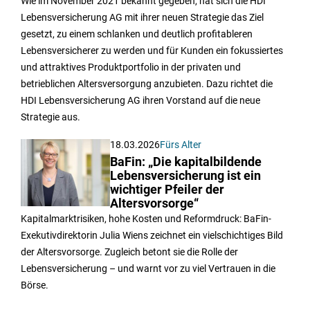
Wie im November 2021 bekannt gegeben, hat sich die HDI
Lebensversicherung AG mit ihrer neuen Strategie das Ziel
gesetzt, zu einem schlanken und deutlich profitableren
Lebensversicherer zu werden und für Kunden ein fokussiertes
und attraktives Produktportfolio in der privaten und
betrieblichen Altersversorgung anzubieten. Dazu richtet die
HDI Lebensversicherung AG ihren Vorstand auf die neue
Strategie aus.
18.03.2026
Fürs Alter
BaFin: „Die kapitalbildende
Lebensversicherung ist ein
wichtiger Pfeiler der
Altersvorsorge“
Kapitalmarktrisiken, hohe Kosten und Reformdruck: BaFin-
Exekutivdirektorin Julia Wiens zeichnet ein vielschichtiges Bild
der Altersvorsorge. Zugleich betont sie die Rolle der
Lebensversicherung – und warnt vor zu viel Vertrauen in die
Börse.