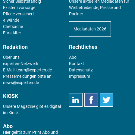
Sicher Selbstständig
Unsere aktuellen Mediadaten für
Existenz­vorsorge
Werbetreibende, Presse und
Pflege versichert
Partner
4 Wände
Chefsache
Mediadaten 2026
Fürs Alter
Redaktion
Rechtliches
Über uns
Abo
experten-Netzwerk
Kontakt
E-Mail:
team@experten.de
Datenschutz
Pressemeldungen bitte an:
Impressum
news@experten.de
KIOSK
Unsere Magazine gibt es digital
im
Kiosk
.
Abo
Hier geht's zum Print Abo und