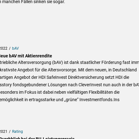
n manchen Fällen sinken sie sogar.
2022
bAV
Neue bAV mit Aktienrendite
triebliche Altersversorgung (bAV) ist dank staatlicher Förderung fast im
krativste Angebot für die Altersvorsorge. Mit dem neuen, in Deutschland
artigen Angebot der HDI SafeInvest Direktversicherung setzt HDI die
gsstory fondsgebundener Lösungen nach CleverInvest nun auch in der bA
Besonders im Fokus ist dabei neben vielfältigen Flexibilitäten die
möglichkeit in ertragsstarke und „grüne“ Investmentfonds.Ins
2021
Rating
Durchblick bei der BU-Leistungspraxis