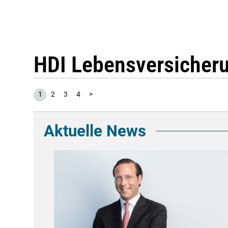
HDI Lebensversicher
1
2
3
4
>
Aktuelle News