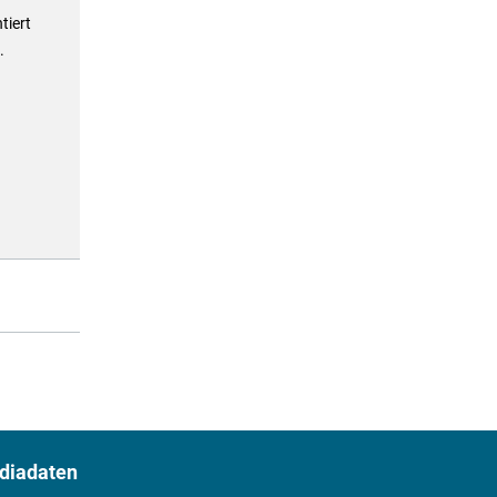
tiert
.
diadaten