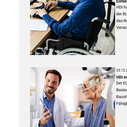
Eilme
HDI ha
der BU
das R
Versi
23.12.
HDI e
Der EG
Basis
Bauste
Fähig