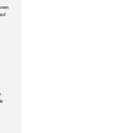
ahmen
 auf
e
le