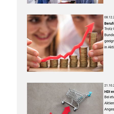
08.12.
Beruf
Trotz 
Bundes
geeign
in Akt
21.10.
HDI e
Bei et
Aktien
Angesi