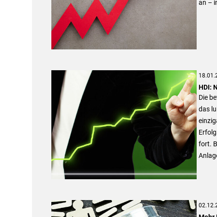
an – i
18.01.
HDI: 
Die be
das lu
einzig
Erfol
fort. 
Anlage
02.12.
Mehr 