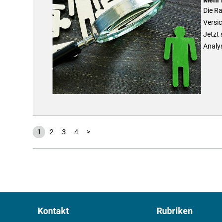
Die Ra
Versic
Jetzt 
Analy
1
2
3
4
>
Kontakt
Rubriken