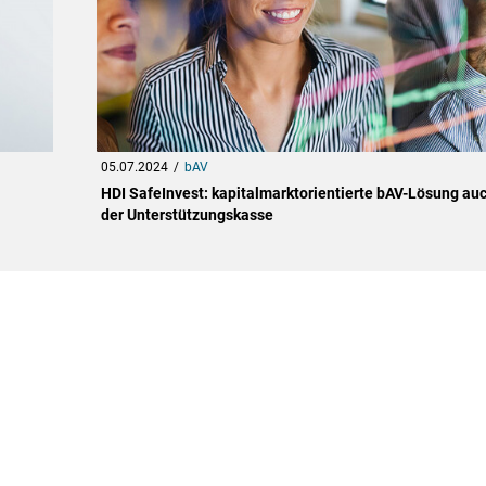
05.07.2024
bAV
HDI SafeInvest: kapitalmarktorientierte bAV-Lösung auc
der Unterstützungskasse