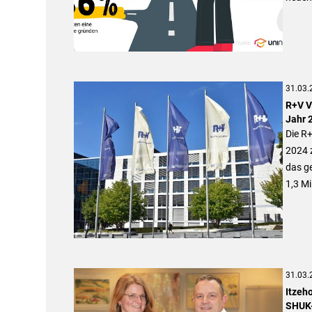
31.03.
R+V V
Jahr 
Die R+
2024 z
das g
1,3 M
31.03.
Itzeh
SHUK-