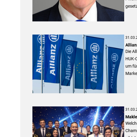
gesetz
31.03.
Allia
Die Al
HUK-C
um fü
Marke
31.03.
Makle
Welche
Champ