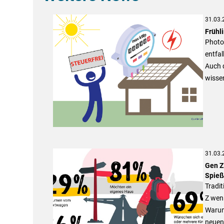
31.03.
Frühli
Photov
entfa
Auch d
wisse
31.03.
Gen Z
Spieß
Tradit
Z wen
Warum 
neuen 