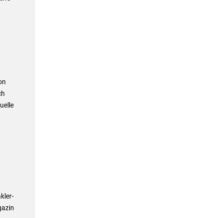
on
ch
uelle
kler-
gazin