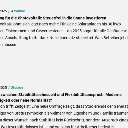
2025
4 Wände
ng für die Photovoltaik: Steuerfrei in die Sonne investieren
oltaik lohnt sich jetzt noch mehr: Für kleine Solaranlagen bis 30 kWp
llen Einkommen- und Gewerbesteuer – ab 2025 sogar für alle Gebäudeart
ie Anschaffung bleibt dank Nullsteuersatz steuerfrei. Was Betreiber jetzt
n müssen.
2025
Studien
 zwischen Stabilitätssehnsucht und Flexibilitätsanspruch: Moderne
igkeit oder neue Normalität?
ion trifft Zeitgeist: Eine neue Umfrage zeigt, dass Studierende der Genera
iger von Statussymbolen als vielmehr von Eigenheim und Familie träume
dieser Wunsch nach Stabilität kein Rückschritt, sondern Ausdruck eine
Werteverständnisses ist – und was das für Arbeitgeber bedeutet.