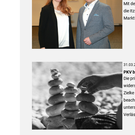
Mit de
die I
Markt
31.03.
PKV bl
Die p
widers
Zielke
beach
unters
Verläs