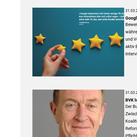
31.03.
Googl
Bewer
währe
und Ve
aktiv 
Interv
31.03.
BVK l
Der B
Zwisc
Koali
Reform
Pflic