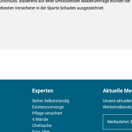
Aufschluss. Basierend auf einer umfassenden Maklerumfrage wurden die
ebesten Versicherer in der Sparte Schaden ausgezeichnet.
Experten
Aktuelle Me
Sicher Selbstständig
Unsere aktuelle
Existenz­vorsorge
Werbetreibende,
Pflege versichert
4 Wände
Mediadaten 
Chefsache
Fürs Alter