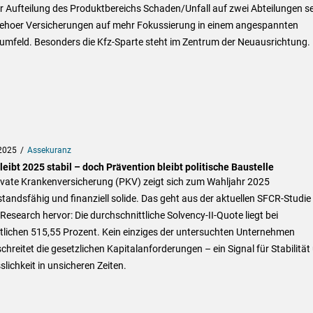
r Aufteilung des Produktbereichs Schaden/Unfall auf zwei Abteilungen se
tzehoer Versicherungen auf mehr Fokussierung in einem angespannten
umfeld. Besonders die Kfz-Sparte steht im Zentrum der Neuausrichtung.
2025
Assekuranz
eibt 2025 stabil – doch Prävention bleibt politische Baustelle
rivate Krankenversicherung (PKV) zeigt sich zum Wahljahr 2025
tandsfähig und finanziell solide. Das geht aus der aktuellen SFCR-Studie
 Research hervor: Die durchschnittliche Solvency-II-Quote liegt bei
tlichen 515,55 Prozent. Kein einziges der untersuchten Unternehmen
chreitet die gesetzlichen Kapitalanforderungen – ein Signal für Stabilität
slichkeit in unsicheren Zeiten.