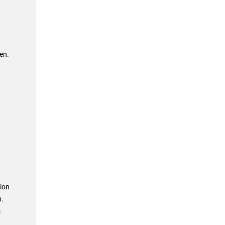
en.
tion
n.
s