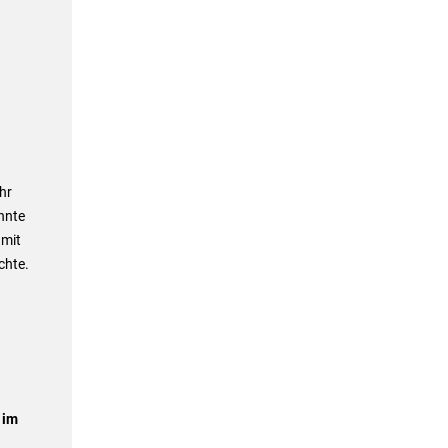
hr
nnte
 mit
chte.
 im