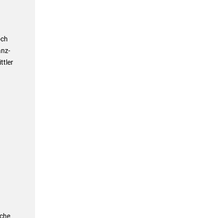
och
anz-
ttler
iche