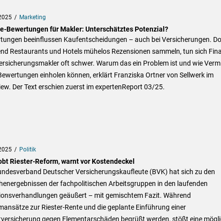
2025
Marketing
e-Bewertungen für Makler: Unterschätztes Potenzial?
tungen beeinflussen Kaufentscheidungen – auch bei Versicherungen. D
nd Restaurants und Hotels mühelos Rezensionen sammeln, tun sich Fin
rsicherungsmakler oft schwer. Warum das ein Problem ist und wie Vermi
Bewertungen einholen können, erklärt Franziska Ortner von Sellwerk im
iew. Der Text erschien zuerst im expertenReport 03/25.
2025
Politik
obt Riester-Reform, warnt vor Kostendeckel
undesverband Deutscher Versicherungskaufleute (BVK) hat sich zu den
henergebnissen der fachpolitischen Arbeitsgruppen in den laufenden
tionsverhandlungen geäußert – mit gemischtem Fazit. Während
ansätze zur Riester-Rente und die geplante Einführung einer
htversicherung gegen Elementarschäden begrüßt werden, stößt eine mögl