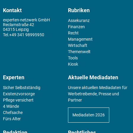
Kontakt
Rubriken
experten-netzwerk GmbH
Assekuranz
Reclamstraße 42
Finanzen
04315 Leipzig
Recht
+49 341 98995950
Management
Wirtschaft
Themenwelt
Tools
Kiosk
Experten
Aktuelle Mediadaten
Sicher Selbstständig
Unsere aktuellen Mediadaten für
Existenz­vorsorge
Werbetreibende, Presse und
Pflege versichert
Partner
4 Wände
Chefsache
Mediadaten 2026
Fürs Alter
Redaktion
Rechtliches