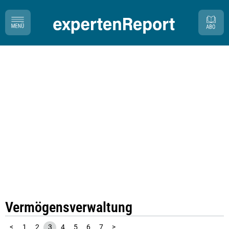
Vermögensverwaltung
<
1
2
3
4
5
6
7
>