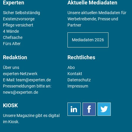
Experten
Aktuelle Mediadaten
Sicher Selbstständig
Unsere aktuellen Mediadaten für
Existenz­vorsorge
Werbetreibende, Presse und
Pflege versichert
Partner
4 Wände
Chefsache
Mediadaten 2026
Fürs Alter
Redaktion
Rechtliches
Über uns
Abo
experten-Netzwerk
Kontakt
E-Mail:
team@experten.de
Datenschutz
Pressemeldungen bitte an:
Impressum
news@experten.de
KIOSK
Unsere Magazine gibt es digital
im
Kiosk
.