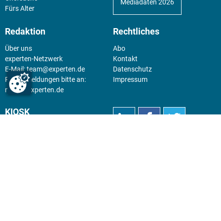
Mediadaten 2026
Fürs Alter
Redaktion
Rechtliches
Über uns
Abo
experten-Netzwerk
Kontakt
E-Mail:
team@experten.de
Datenschutz
Pressemeldungen bitte an:
Impressum
news@experten.de
KIOSK
Unsere Magazine gibt es digital
im
Kiosk
.
Abo
Hier geht's zum Print Abo und
zum gesamten Online Angebot
des expertenReport.
Jetzt anmelden!