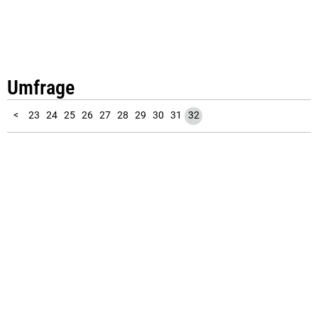
Umfrage
10
11
12
13
14
15
16
17
18
19
20
21
22
1
2
3
4
5
6
7
8
9
<
23
24
25
26
27
28
29
30
31
32