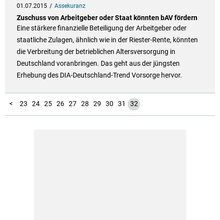
01.07.2015
Assekuranz
Zuschuss von Arbeitgeber oder Staat könnten bAV fördern
Eine stärkere finanzielle Beteiligung der Arbeitgeber oder
staatliche Zulagen, ähnlich wie in der Riester-Rente, könnten
die Verbreitung der betrieblichen Altersversorgung in
Deutschland voranbringen. Das geht aus der jüngsten
Erhebung des DIA-Deutschland-Trend Vorsorge hervor.
10
11
12
13
14
15
16
17
18
19
20
21
22
1
2
3
4
5
6
7
8
9
<
23
24
25
26
27
28
29
30
31
32