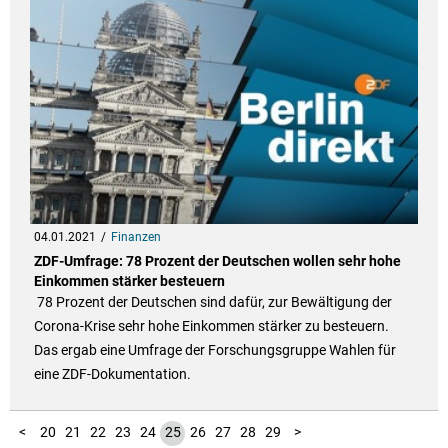
04.01.2021
Finanzen
ZDF-Umfrage: 78 Prozent der Deutschen wollen sehr hohe
Einkommen stärker besteuern
78 Prozent der Deutschen sind dafür, zur Bewältigung der
Corona-Krise sehr hohe Einkommen stärker zu besteuern.
Das ergab eine Umfrage der Forschungsgruppe Wahlen für
eine ZDF-Dokumentation.
10
11
12
13
14
15
16
17
18
19
30
31
32
1
2
3
4
5
6
7
8
9
<
20
21
22
23
24
25
26
27
28
29
>