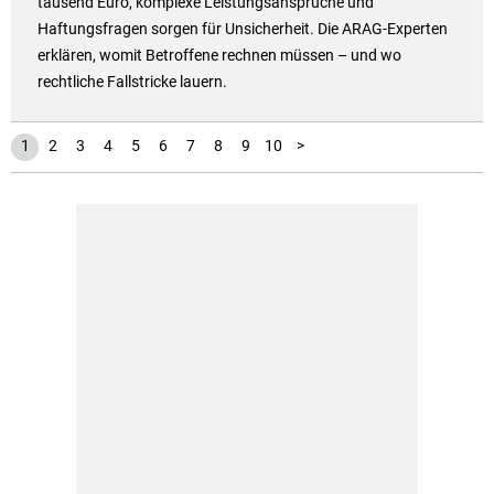
tausend Euro, komplexe Leistungsansprüche und
Haftungsfragen sorgen für Unsicherheit. Die ARAG-Experten
erklären, womit Betroffene rechnen müssen – und wo
rechtliche Fallstricke lauern.
11
12
1
2
3
4
5
6
7
8
9
10
>