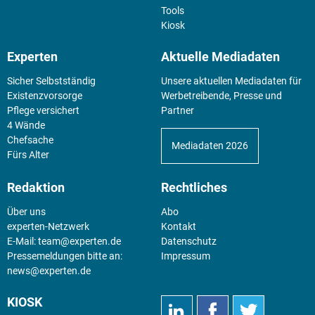
Tools
Kiosk
Experten
Aktuelle Mediadaten
Sicher Selbstständig
Unsere aktuellen Mediadaten für
Existenz­vorsorge
Werbetreibende, Presse und
Pflege versichert
Partner
4 Wände
Chefsache
Mediadaten 2026
Fürs Alter
Redaktion
Rechtliches
Über uns
Abo
experten-Netzwerk
Kontakt
E-Mail:
team@experten.de
Datenschutz
Pressemeldungen bitte an:
Impressum
news@experten.de
KIOSK