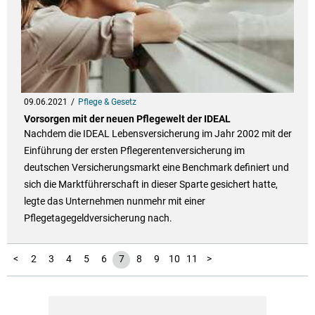
09.06.2021
Pflege & Gesetz
Vorsorgen mit der neuen Pflegewelt der IDEAL
Nachdem die IDEAL Lebensversicherung im Jahr 2002 mit der
Einführung der ersten Pflegerentenversicherung im
deutschen Versicherungsmarkt eine Benchmark definiert und
sich die Marktführerschaft in dieser Sparte gesichert hatte,
legte das Unternehmen nunmehr mit einer
Pflegetagegeldversicherung nach.
12
1
<
2
3
4
5
6
7
8
9
10
11
>