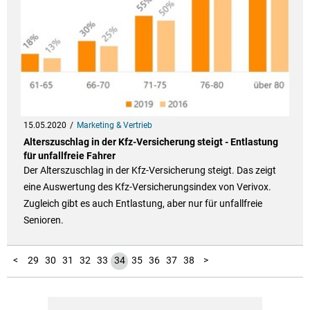
15.05.2020
Marketing & Vertrieb
Alterszuschlag in der Kfz-Versicherung steigt - Entlastung
für unfallfreie Fahrer
Der Alterszuschlag in der Kfz-Versicherung steigt. Das zeigt
eine Auswertung des Kfz-Versicherungsindex von Verivox.
Zugleich gibt es auch Entlastung, aber nur für unfallfreie
Senioren.
10
11
12
13
14
15
16
17
18
19
20
21
22
23
24
25
26
27
28
39
40
41
42
43
44
45
46
47
48
49
50
51
52
53
54
55
56
57
58
59
60
61
62
63
64
65
66
1
2
3
4
5
6
7
8
9
<
29
30
31
32
33
34
35
36
37
38
>