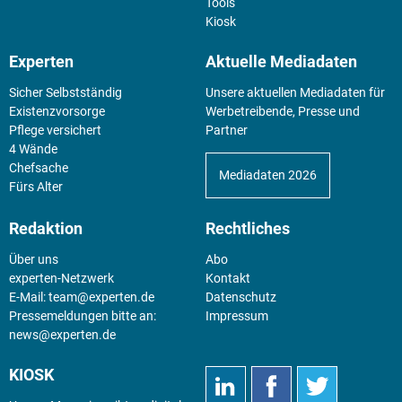
Tools
Kiosk
Experten
Aktuelle Mediadaten
Sicher Selbstständig
Unsere aktuellen Mediadaten für
Existenz­vorsorge
Werbetreibende, Presse und
Pflege versichert
Partner
4 Wände
Chefsache
Mediadaten 2026
Fürs Alter
Redaktion
Rechtliches
Über uns
Abo
experten-Netzwerk
Kontakt
E-Mail:
team@experten.de
Datenschutz
Pressemeldungen bitte an:
Impressum
news@experten.de
KIOSK