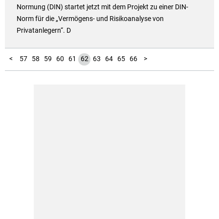
Normung (DIN) startet jetzt mit dem Projekt zu einer DIN-
Norm für die „Vermögens- und Risikoanalyse von
Privatanlegern“. D
10
11
12
13
14
15
16
17
18
19
20
21
22
23
24
25
26
27
28
29
30
31
32
33
34
35
36
37
38
39
40
41
42
43
44
45
46
47
48
49
50
51
52
53
54
55
56
1
2
3
4
5
6
7
8
9
<
57
58
59
60
61
62
63
64
65
66
>