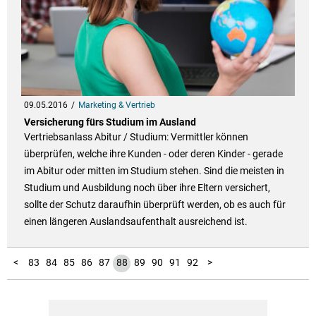
09.05.2016
Marketing & Vertrieb
Versicherung fürs Studium im Ausland
Vertriebsanlass Abitur / Studium: Vermittler können
überprüfen, welche ihre Kunden - oder deren Kinder - gerade
im Abitur oder mitten im Studium stehen. Sind die meisten in
Studium und Ausbildung noch über ihre Eltern versichert,
sollte der Schutz daraufhin überprüft werden, ob es auch für
einen längeren Auslandsaufenthalt ausreichend ist.
10
11
12
13
14
15
16
17
18
19
20
21
22
23
24
25
26
27
28
29
30
31
32
33
34
35
36
37
38
39
40
41
42
43
44
45
46
47
48
49
50
51
52
53
54
55
56
57
58
59
60
61
62
63
64
65
66
67
68
69
70
71
72
73
74
75
76
77
78
79
80
81
82
93
94
1
2
3
4
5
6
7
8
9
<
83
84
85
86
87
88
89
90
91
92
>