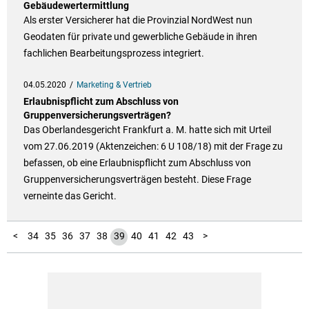
Gebäudewertermittlung
Als erster Versicherer hat die Provinzial NordWest nun
Geodaten für private und gewerbliche Gebäude in ihren
fachlichen Bearbeitungsprozess integriert.
04.05.2020
Marketing & Vertrieb
Erlaubnispflicht zum Abschluss von
Gruppenversicherungsverträgen?
Das Oberlandesgericht Frankfurt a. M. hatte sich mit Urteil
vom 27.06.2019 (Aktenzeichen: 6 U 108/18) mit der Frage zu
befassen, ob eine Erlaubnispflicht zum Abschluss von
Gruppenversicherungsverträgen besteht. Diese Frage
verneinte das Gericht.
10
11
12
13
14
15
16
17
18
19
20
21
22
23
24
25
26
27
28
29
30
31
32
33
44
45
46
47
48
49
50
51
52
53
54
55
56
57
58
59
60
61
62
63
64
65
66
67
68
69
70
71
72
73
74
75
76
77
78
79
80
81
82
83
84
85
86
87
88
89
90
91
92
93
94
1
2
3
4
5
6
7
8
9
<
34
35
36
37
38
39
40
41
42
43
>