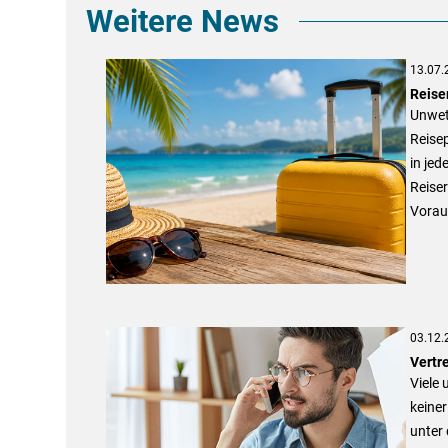
Weitere News
13.07.
Reise
Unwet
Reisep
in je
Reiser
Vorau
03.12.
Vertre
Viele 
keiner
unter 