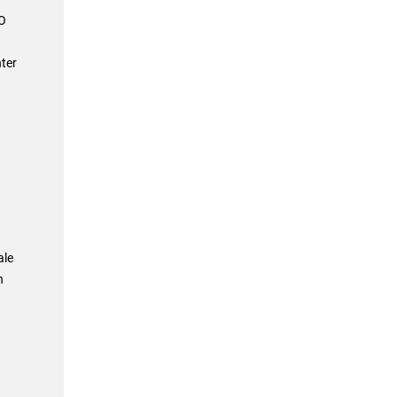
 O
ter
ale
n