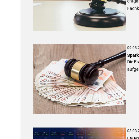
entgan
Fachka
09.03.
Spark
Die Fr
aufgek
03.03.
LG Fra