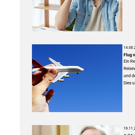
14.08.
Flug v
Ein Re
Reisev
und de
Dies u
19.11.