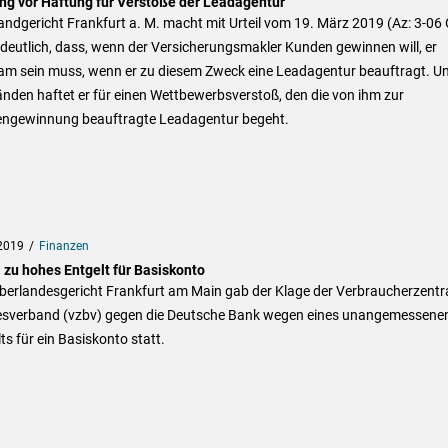
ng vor Haftung für Verstöße der Leadagentur
ndgericht Frankfurt a. M. macht mit Urteil vom 19. März 2019 (Az: 3-06
deutlich, dass, wenn der Versicherungsmakler Kunden gewinnen will, er
am sein muss, wenn er zu diesem Zweck eine Leadagentur beauftragt. Un
den haftet er für einen Wettbewerbsverstoß, den die von ihm zur
ngewinnung beauftragte Leadagentur begeht.
2019
Finanzen
: zu hohes Entgelt für Basiskonto
berlandesgericht Frankfurt am Main gab der Klage der Verbraucherzentr
sverband (vzbv) gegen die Deutsche Bank wegen eines unangemessene
ts für ein Basiskonto statt.