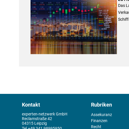
Das La
Verka
Schiff
Kontakt
Rubriken
experten-netzwerk GmbH
Assekuranz
Reclamstraße 42
Finanzen
04315 Leipzig
Recht
+49 341 98995950