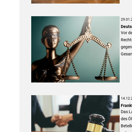
29.01.
Deuts
Vor de
Recht
gegen
Gesamt
14.12.
Frank
Das La
des Ö
Betei