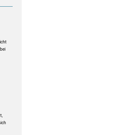
icht
bei
t,
sich