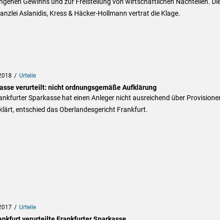
genen Gewinns und zur Freistellung von wirtschaftlichen Nachteilen. Di
nzlei Aslanidis, Kress & Häcker-Hollmann vertrat die Klage.
2018
Urteile
asse verurteilt: nicht ordnungsgemäße Aufklärung
ankfurter Sparkasse hat einen Anleger nicht ausreichend über Provisione
lärt, entschied das Oberlandesgericht Frankfurt.
2017
Urteile
nkfurt verurteilte Frankfurter Sparkasse