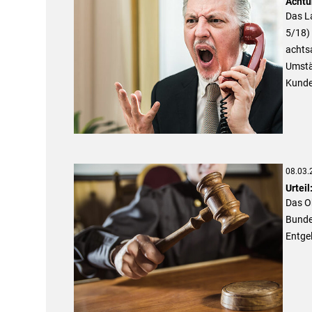
Achtu
Das La
5/18) 
achts
Umstän
Kunde
08.03.
Urteil
Das O
Bunde
Entgel