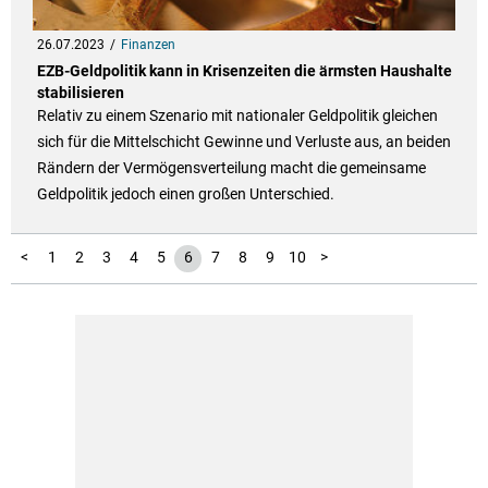
26.07.2023
Finanzen
EZB-Geldpolitik kann in Krisenzeiten die ärmsten Haushalte
stabilisieren
Relativ zu einem Szenario mit nationaler Geldpolitik gleichen
sich für die Mittelschicht Gewinne und Verluste aus, an beiden
Rändern der Vermögensverteilung macht die gemeinsame
Geldpolitik jedoch einen großen Unterschied.
11
12
13
14
15
<
1
2
3
4
5
6
7
8
9
10
>