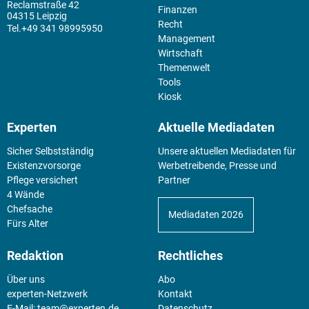
Reclamstraße 42
Finanzen
04315 Leipzig
Recht
+49 341 98995950
Management
Wirtschaft
Themenwelt
Tools
Kiosk
Experten
Aktuelle Mediadaten
Sicher Selbstständig
Unsere aktuellen Mediadaten für
Existenz­vorsorge
Werbetreibende, Presse und
Pflege versichert
Partner
4 Wände
Chefsache
Mediadaten 2026
Fürs Alter
Redaktion
Rechtliches
Über uns
Abo
experten-Netzwerk
Kontakt
E-Mail:
team@experten.de
Datenschutz