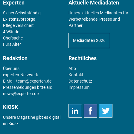
Experten
Aktuelle Mediadaten
Sicher Selbstständig
Unsere aktuellen Mediadaten für
Existenz­vorsorge
Werbetreibende, Presse und
Pflege versichert
Partner
4 Wände
Chefsache
Mediadaten 2026
Fürs Alter
Redaktion
Rechtliches
Über uns
Abo
experten-Netzwerk
Kontakt
E-Mail:
team@experten.de
Datenschutz
Pressemeldungen bitte an:
Impressum
news@experten.de
KIOSK
Unsere Magazine gibt es digital
im
Kiosk
.