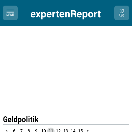
Geldpolitik
1
2
3
4
5
<
6
7
8
9
10
11
12
13
14
15
>