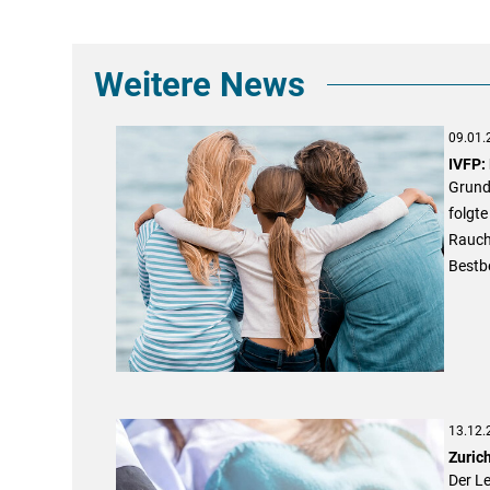
Weitere News
09.01.
IVFP:
Grundl
folgte
Rauche
Bestbe
13.12.
Zuric
Der L