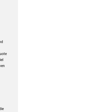
nd
Quote
iel
ven
die