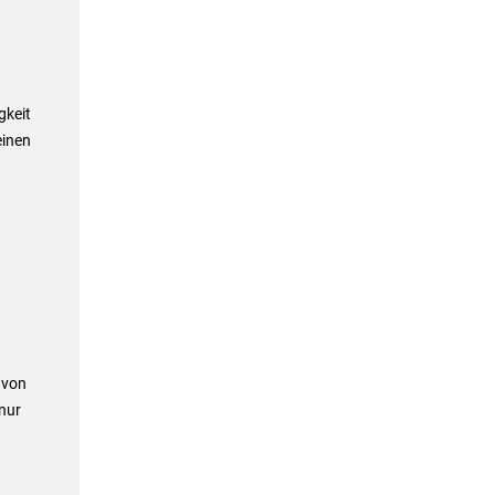
gkeit
einen
 von
nur