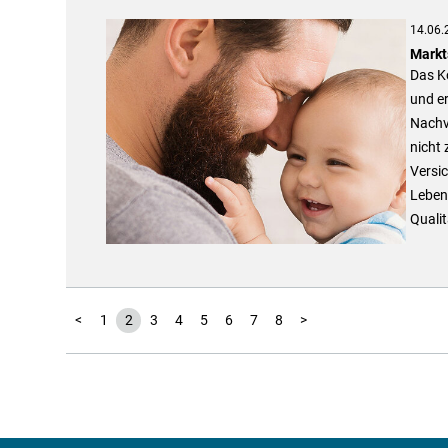
14.06.
Markt
Das Ko
und er
Nachvo
nicht 
Versi
Leben
Qualit
<
1
2
3
4
5
6
7
8
>