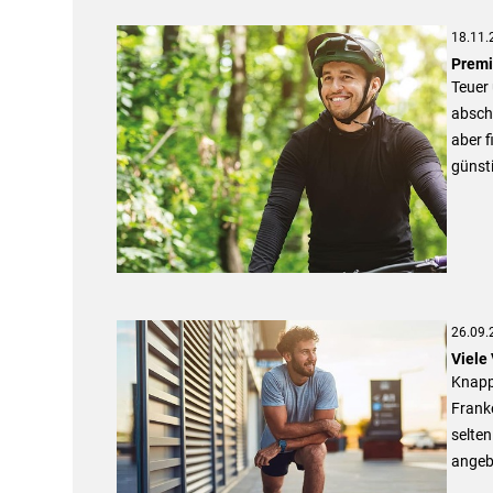
18.11.
Premi
Teuer 
abschl
aber f
günst
26.09.
Viele 
Knapp 
Frank
selten
angeb