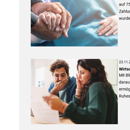
auf 75
Zahlun
wurde
23.11.
Wirts
Mit Bl
darau
ermögl
Ruhest