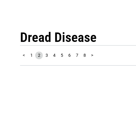
Dread Disease
<
1
2
3
4
5
6
7
8
>