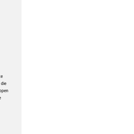
te
 die
uppen
e