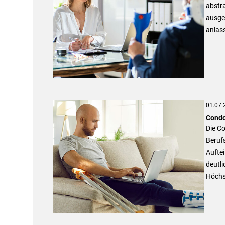
abstr
ausge
anlas
01.07.
Condo
Die Co
Berufs
Auftei
deutli
Höchst