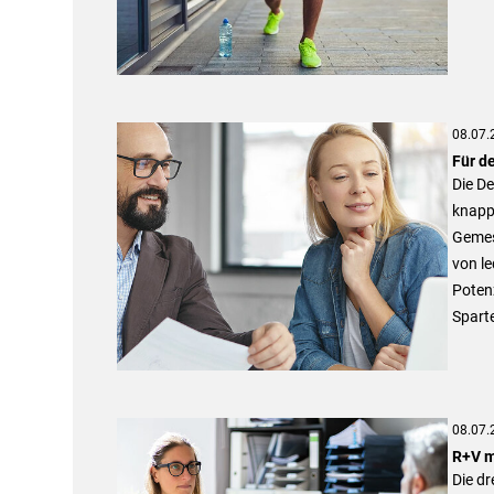
08.07.
Für d
Die De
knapp 
Gemess
von le
Potenz
Spart
08.07.
R+V m
Die dr