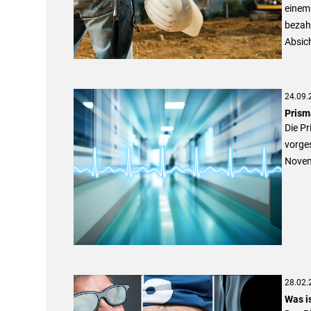
einem 
bezahl
Absich
24.09.
Prism
Die Pr
vorge
Novem
28.02.
Was i