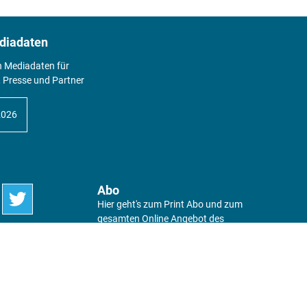
diadaten
n Mediadaten für
 Presse und Partner
2026
Abo
Hier geht's zum Print Abo und zum
gesamten Online Angebot des
expertenReport.
Jetzt anmelden!