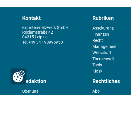
Kontakt
Rubriken
experten-netzwerk GmbH
Assekuranz
Reclamstraße 42
Finanzen
04315 Leipzig
Recht
+49 341 98995950
Management
Wirtschaft
Themenwelt
Tools
Kiosk
Redaktion
Rechtliches
Über uns
Abo
experten-Netzwerk
Kontakt
E-Mail:
team@experten.de
Datenschutz
Pressemeldungen bitte an:
Impressum
news@experten.de