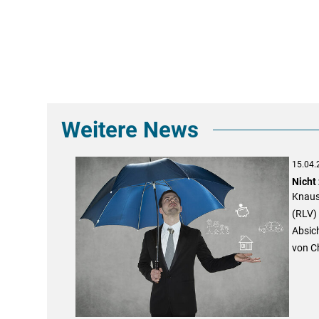
Weitere News
15.04.
Nicht 
Knause
(RLV) 
Absich
von C