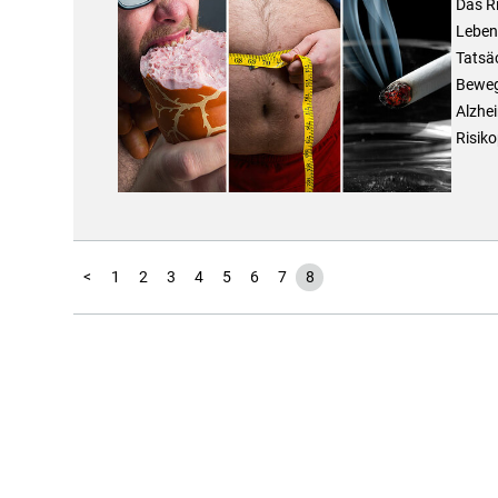
Das R
Leben
Tatsä
Beweg
Alzhei
Risiko
<
1
2
3
4
5
6
7
8