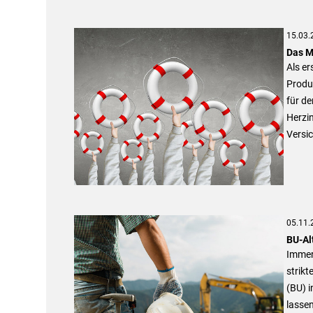
15.03.
Das M
Als er
Produ
für de
Herzin
Versi
05.11.
BU-Al
Immer
strikt
(BU) 
lassen