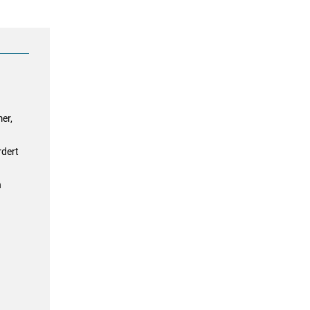
er,
rdert
n