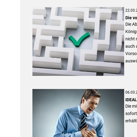
22.03.
Die vo
Die Ab
Königs
nicht
auch 
Vorso
auswäh
06.03.
IDEAL
Die mi
sofor
erhält