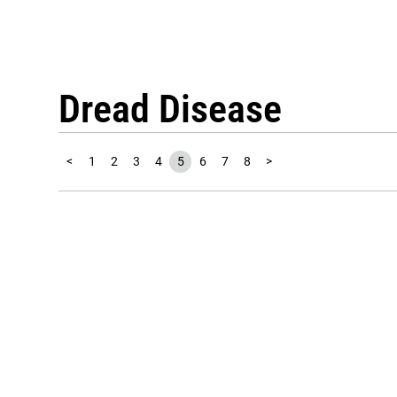
Dread Disease
<
1
2
3
4
5
6
7
8
>