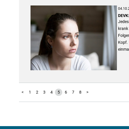
04.10.
DEVK:
Jedes 
krank 
Folge
Kopf. 
einmal
<
1
2
3
4
5
6
7
8
>