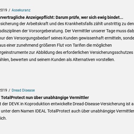
2019
Assekuranz
rvertragliche Anzeigepflicht: Darum prüfe, wer sich ewig bindet...
sicherung der Arbeitskraft und des Krankheitsfalls zählt unstrittig zu den
disziplinen der Vorsorgeberatung. Der Vermittler unserer Tage muss dab
 nur den Versorgungsbedarf seines Kunden gewissenhaft ermitteln, sond
aus einer zunehmend größeren Flut von Tarifen die möglichen
rgeinstrumente zur Abbildung des erforderlichen Versicherungsschutzes
len, bewerten und seinem Kunden als Alternativen vorstellen.
2019
Dread Disease
 TotalProtect nun über unabhängige Vermittler
t der DEVK in Koproduktion entwickelte Dread-Disease-Versicherung ist 
t unter dem Namen IDEAL TotalProtect auch über unabhängige Vermittle
lich.