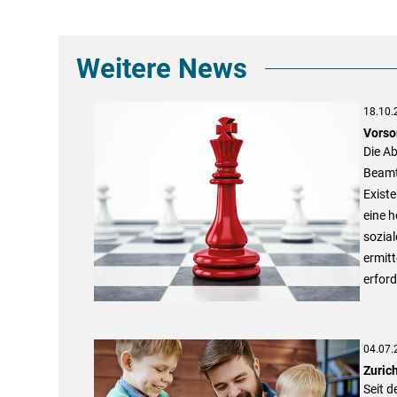
Weitere News
18.10.
Vorso
Die Ab
Beamte
Existe
eine h
sozia
ermitt
erford
04.07.
Zuric
Seit d