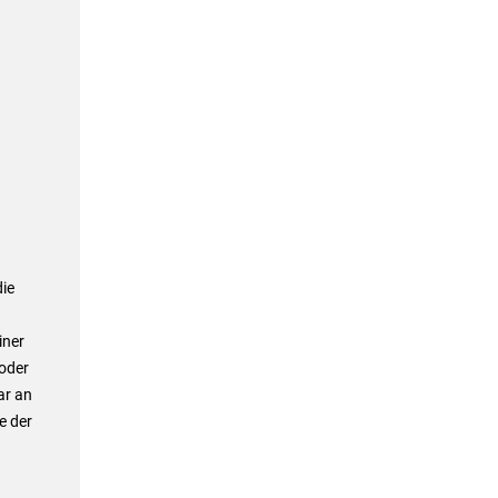
die
iner
 oder
ar an
e der