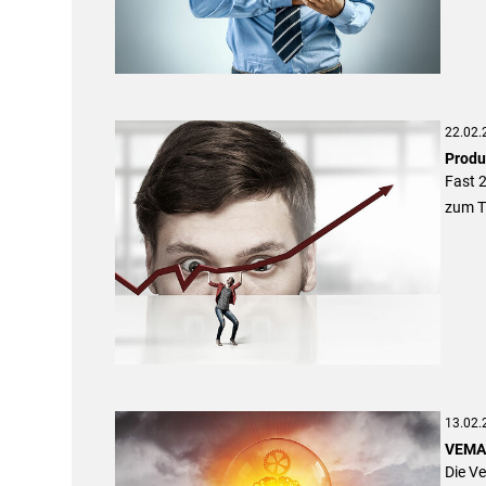
22.02.
Produ
Fast 2
zum T
13.02.
VEMA:
Die V