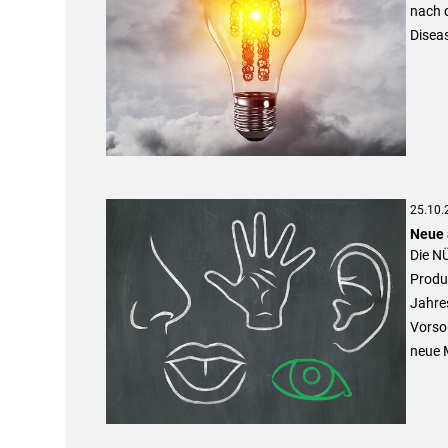
nach d
Diseas
25.10.
Neue 
Die N
Produk
Jahre
Vorso
neue M