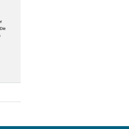
er
 Die
n