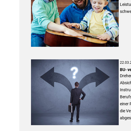
Leist
schwe
22.03.
BU- v
Drehen
Absic
Instru
Berufs
einer
die V
abgesi