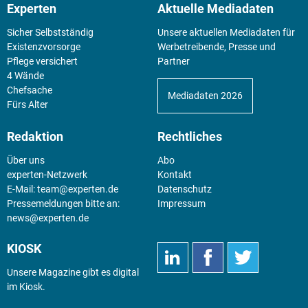
Experten
Aktuelle Mediadaten
Sicher Selbstständig
Unsere aktuellen Mediadaten für
Existenz­vorsorge
Werbetreibende, Presse und
Pflege versichert
Partner
4 Wände
Chefsache
Mediadaten 2026
Fürs Alter
Redaktion
Rechtliches
Über uns
Abo
experten-Netzwerk
Kontakt
E-Mail:
team@experten.de
Datenschutz
Pressemeldungen bitte an:
Impressum
news@experten.de
KIOSK
Unsere Magazine gibt es digital
im
Kiosk
.