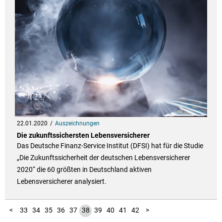
22.01.2020
Auszeichnungen
Die zukunftssichersten Lebensversicherer
Das Deutsche Finanz-Service Institut (DFSI) hat für die Studie
„Die Zukunftssicherheit der deutschen Lebensversicherer
2020“ die 60 größten in Deutschland aktiven
Lebensversicherer analysiert.
10
11
12
13
14
15
16
17
18
19
20
21
22
23
24
25
26
27
28
29
30
31
32
43
1
2
3
4
5
6
7
8
9
<
33
34
35
36
37
38
39
40
41
42
>