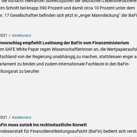
r die Aufsicht relevanten Solvenzquoten der deutschen Lebensversicherer
 im Schnitt bei knapp 390 Prozent und damit circa 10 Prozent unter dem
r. 17 Gesellschaften befinden sich jetzt in „enger Manndeckung“ der BaFi
2021
Assekuranz
mvorschlag empfiehlt Loslösung der BaFin vom Finanzministerium
em SAFE White Paper regen WissenschaftlerInnen an, die Wertpapieraufs
utschland von der Regierung unabhängig zu machen, stattdessen enger a
rlament zu binden und zudem internationale Fachleute in den BaFin-
ltungsrat zu berufen
2021
Assekuranz
aFin muss zurück ins rechtsstaatliche Korsett
ndesanstalt für Finanzdienstleistungsaufsicht (BaFin) bedient sich verst