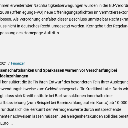
hmen erweiternder Nachhaltigkeitserwägungen wurden in der EU-Veror
2088 (Offenlegungs-VO) neue Offenlegungspflichten im Vermittlersektor
ossen. Als Verordnung entfaltet dieser Beschluss unmittelbar Rechtskra
uss nicht in deutsches Recht umgesetzt werden. Kerngehalt der Regelung
npassung des Homepage-Auftritts.
2021
Finanzen
senschaftsbanken und Sparkassen warnen vor Verschärfung bei
ldeinzahlungen
l konsultiert die BaFin ihren Entwurf des besonderen Teils ihrer Auslegun
nwendungshinweise zum Geldwäschegesetz für Kreditinstitute. Darin wi
gt, dass sich Kreditinstitute bei Bartransaktionen innerhalb einer
äftsbeziehung (zum Beispiel bei Bareinzahlung auf ein Konto) ab 10.000
grundsätzlich die Herkunft der Vermögenswerte durch entsprechende
ente nachweisen lassen müssen. Bei Gelegenheitskunden soll dies berei
Euro ...