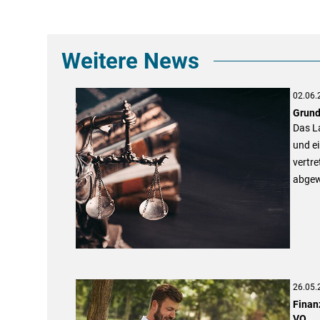
Weitere News
02.06.
Grund
Das La
und e
vertr
abgew
26.05.
Finan
VO