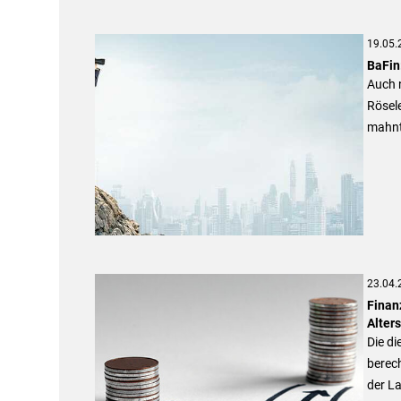
19.05.
BaFin
Auch 
Rösel
mahnt
23.04.
Finan
Alter
Die di
berech
der La