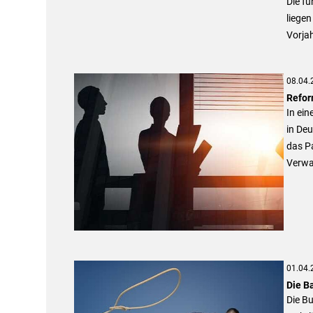
Die fü
liegen
Vorjah
08.04.
Refor
In ein
in De
das Pa
Verwa
01.04.
Die B
Die Bu