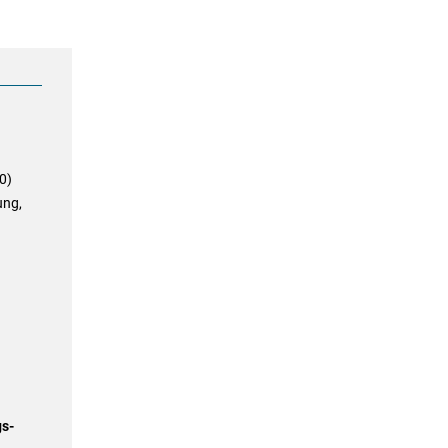
0)
ung,
gs-