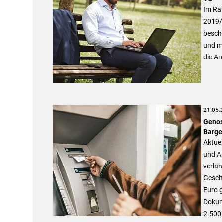
Im Ra
2019/
beschl
und m
die A
21.05.
Genos
Barge
Aktuel
und A
verlan
Gesch
Euro 
Dokum
2.500 