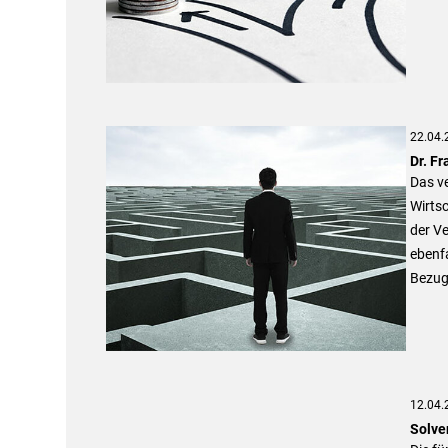
22.04.
Dr. Fr
Das ve
Wirts
der V
ebenfa
Bezug 
12.04.
Solve