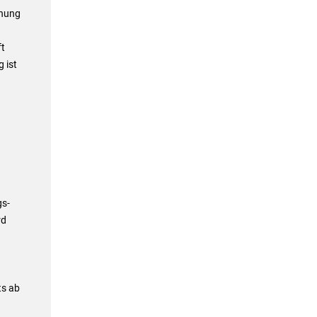
dnung
ft
 ist
gs-
rd
ts ab