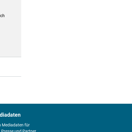
ich
diadaten
n Mediadaten für
 Presse und Partner