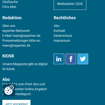
Chefsache
Mediadaten 2026
Fürs Alter
Redaktion
Rechtliches
Über uns
Abo
experten-Netzwerk
Kontakt
E-Mail:
team@experten.de
Datenschutz
Pressemeldungen bitte an:
Impressum
news@experten.de
KIOSK
Unsere Magazine gibt es digital
im
Kiosk
.
Abo
Hier geht's zum Print Abo und
zum gesamten Online Angebot
des expertenReport.
Jetzt anmelden!