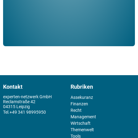
Schm
der 
Kontakt
Rubriken
experten-netzwerk GmbH
Assekuranz
Reclamstraße 42
Finanzen
04315 Leipzig
Recht
+49 341 98995950
Management
Wirtschaft
Themenwelt