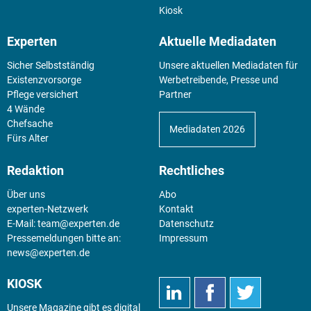
Tools
Kiosk
Experten
Aktuelle Mediadaten
Sicher Selbstständig
Unsere aktuellen Mediadaten für
Existenz­vorsorge
Werbetreibende, Presse und
Pflege versichert
Partner
4 Wände
Chefsache
Mediadaten 2026
Fürs Alter
Redaktion
Rechtliches
Über uns
Abo
experten-Netzwerk
Kontakt
E-Mail:
team@experten.de
Datenschutz
Pressemeldungen bitte an:
Impressum
news@experten.de
KIOSK