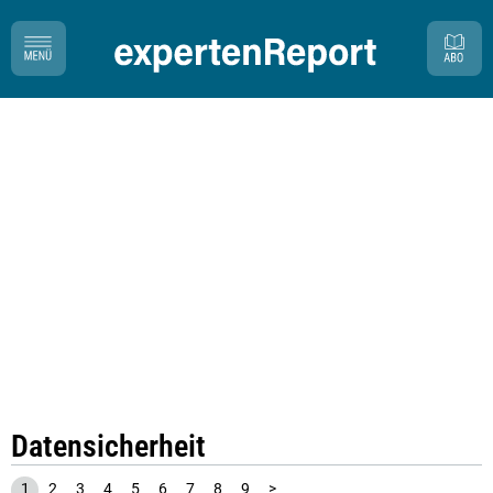
Datensicherheit
1
2
3
4
5
6
7
8
9
>