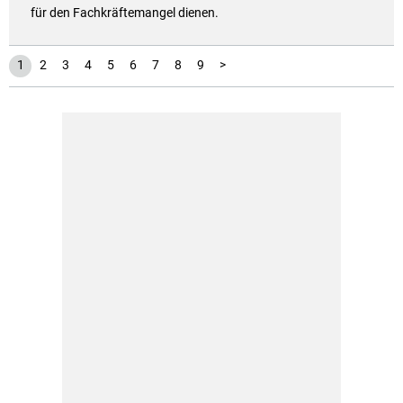
für den Fachkräftemangel dienen.
1
2
3
4
5
6
7
8
9
>