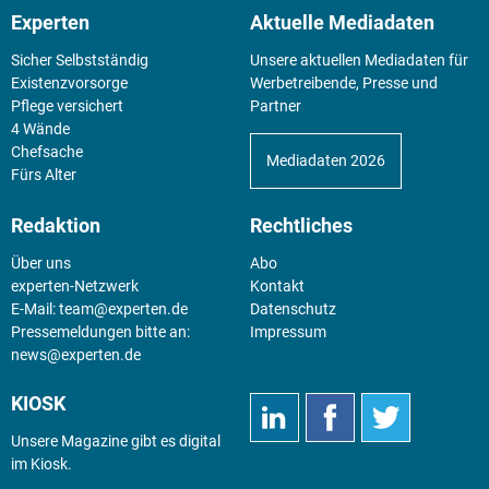
Experten
Aktuelle Mediadaten
Sicher Selbstständig
Unsere aktuellen Mediadaten für
Existenz­vorsorge
Werbetreibende, Presse und
Pflege versichert
Partner
4 Wände
Chefsache
Mediadaten 2026
Fürs Alter
Redaktion
Rechtliches
Über uns
Abo
experten-Netzwerk
Kontakt
E-Mail:
team@experten.de
Datenschutz
Pressemeldungen bitte an:
Impressum
news@experten.de
KIOSK
Unsere Magazine gibt es digital
im
Kiosk
.