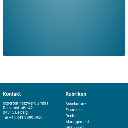
Klau
Schm
der 
Kontakt
Rubriken
experten-netzwerk GmbH
Assekuranz
Reclamstraße 42
Finanzen
04315 Leipzig
Recht
+49 341 98995950
Management
Wirtschaft