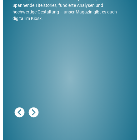
Spannende Titelstories, fundierte Analysen und
hochwertige Gestaltung – unser Magazin gibt es auch
digital im Kiosk.
Ausg
"De
Her
ble