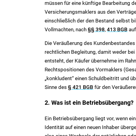
müssen für eine künftige Bearbeitung d
Versicherungsmaklers aus den Verträgen
einschließlich der den Bestand selbst b
Vollmachten, nach
§§ 398
,
413 BGB
auf
Die Veräußerung des Kundenbestandes d
rechtlichen Begleitung, damit weder be
entsteht, der Käufer übernehme im Rah
Rechtspositionen des Vormaklers (Gesa
„konkludent“ einen Schuldbeitritt und
Sinne des
§ 421 BGB
für den Veräußere
2. Was ist ein Betriebsübergang?
Ein Betriebsübergang liegt vor, wenn ein
Identität auf einen neuen Inhaber überg
also eines Wechsels der natürlichen ode