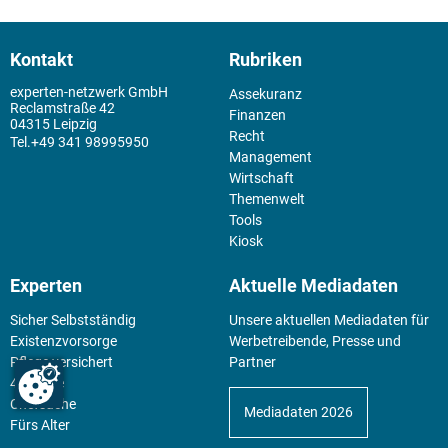
Kontakt
Rubriken
experten-netzwerk GmbH
Assekuranz
Reclamstraße 42
Finanzen
04315 Leipzig
Recht
+49 341 98995950
Management
Wirtschaft
Themenwelt
Tools
Kiosk
Experten
Aktuelle Mediadaten
Sicher Selbstständig
Unsere aktuellen Mediadaten für
Existenz­vorsorge
Werbetreibende, Presse und
Pflege versichert
Partner
4 Wände
Chefsache
Mediadaten 2026
Fürs Alter