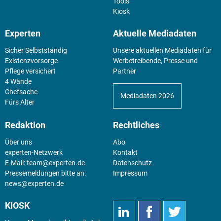
Tools
Kiosk
Experten
Aktuelle Mediadaten
Sicher Selbstständig
Unsere aktuellen Mediadaten für
Existenz­vorsorge
Werbetreibende, Presse und
Pflege versichert
Partner
4 Wände
Chefsache
Mediadaten 2026
Fürs Alter
Redaktion
Rechtliches
Über uns
Abo
experten-Netzwerk
Kontakt
E-Mail:
team@experten.de
Datenschutz
Pressemeldungen bitte an:
Impressum
news@experten.de
KIOSK