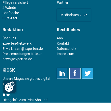
Pflege versichert
Partner
4 Wände
Chefsache
Mediadaten 2026
Fürs Alter
Redaktion
Rechtliches
Über uns
Abo
experten-Netzwerk
Kontakt
E-Mail:
team@experten.de
Datenschutz
Pressemeldungen bitte an:
Impressum
news@experten.de
KIOSK
Unsere Magazine gibt es digital
im
Kiosk
.
Abo
Hier geht's zum Print Abo und
zum gesamten Online Angebot
des expertenReport.