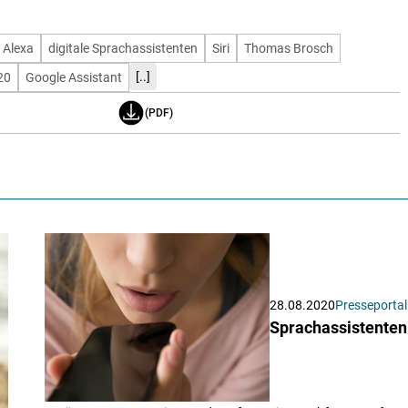
Alexa
digitale Sprachassistenten
Siri
Thomas Brosch
[..]
20
Google Assistant
(PDF)
28.08.2020
Presseportal
Sprachassistenten