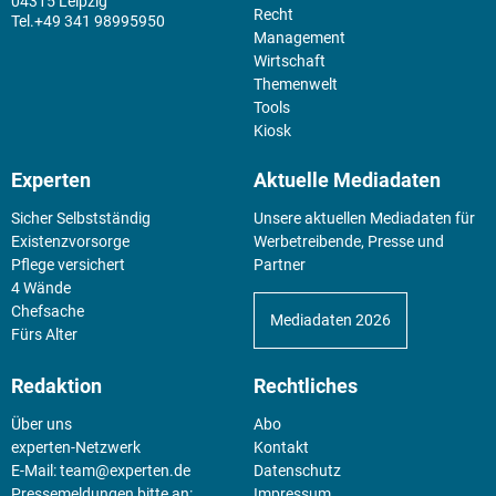
04315 Leipzig
Recht
+49 341 98995950
Management
Wirtschaft
Themenwelt
Tools
Kiosk
Experten
Aktuelle Mediadaten
Sicher Selbstständig
Unsere aktuellen Mediadaten für
Existenz­vorsorge
Werbetreibende, Presse und
Pflege versichert
Partner
4 Wände
Chefsache
Mediadaten 2026
Fürs Alter
Redaktion
Rechtliches
Über uns
Abo
experten-Netzwerk
Kontakt
E-Mail:
team@experten.de
Datenschutz
Pressemeldungen bitte an:
Impressum