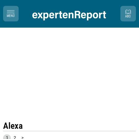
Alexa
1
2
>