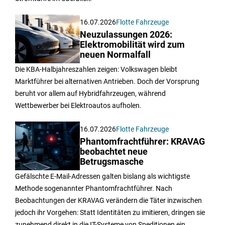
16.07.2026
Flotte Fahrzeuge
Neuzulassungen 2026:
Elektromobilität wird zum
neuen Normalfall
Die KBA-Halbjahreszahlen zeigen: Volkswagen bleibt
Marktführer bei alternativen Antrieben. Doch der Vorsprung
beruht vor allem auf Hybridfahrzeugen, während
Wettbewerber bei Elektroautos aufholen.
16.07.2026
Flotte Fahrzeuge
Phantomfrachtführer: KRAVAG
beobachtet neue
Betrugsmasche
Gefälschte E-Mail-Adressen galten bislang als wichtigste
Methode sogenannter Phantomfrachtführer. Nach
Beobachtungen der KRAVAG verändern die Täter inzwischen
jedoch ihr Vorgehen: Statt Identitäten zu imitieren, dringen sie
zunehmend direkt in die IT-Systeme von Speditionen ein.