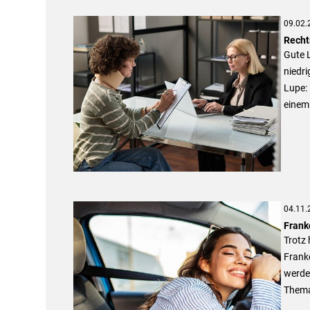
09.02.
Recht
Gute L
niedr
Lupe: 
einem
04.11.
Frank
Trotz
Frank
werden
Thema