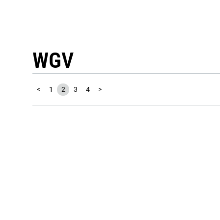
WGV
<
1
2
3
4
>