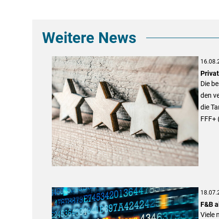
Weitere News
16.08.
Priva
Die be
den v
die Ta
FFF+ 
18.07.
F&B a
Viele 