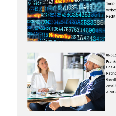
Tarife
verbes
Rechts
06.06.
Frank
Das An
Ratin
Gesell
zweith
ARAG 