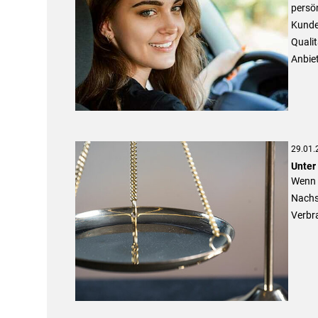
persön
Kunden
Qualit
Anbiet
29.01.
Unter
Wenn S
Nachs
Verbra