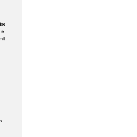
ise
ie
mit
s