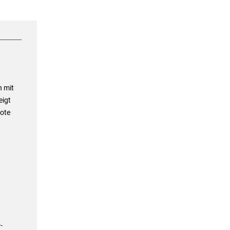
n mit
eigt
note
-