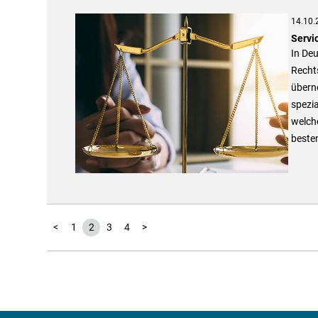
14.10.
Servi
In Deu
Recht
übern
spezia
welch
beste
<
1
2
3
4
>