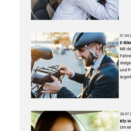
01.04.
E-Bik
Mit de
Fahre
steige
und Pa
ärgerl
28.07.
Kfz-V
Um ei