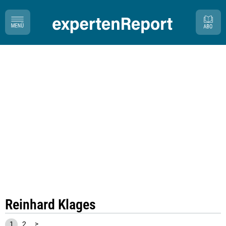
Reinhard Klages
1
2
>