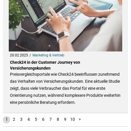
20.02.2025
Marketing & Vertrieb
Check24 in der Customer Journey von
Versicherungskunden
Preisvergleichsportale wie Check24 beeinflussen zunehmend
das Verhalten von Versicherungskunden. Eine aktuelle Studie
zeigt, dass viele Verbraucher das Portal für eine erste
Orientierung nutzen, während komplexere Produkte weiterhin
eine persönliche Beratung erfordern.
11
1
2
3
4
5
6
7
8
9
10
>