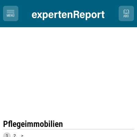
Pflegeimmobilien
1
2
>