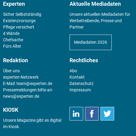
Experten
Aktuelle Mediadaten
Sicher Selbstständig
Unsere aktuellen Mediadaten für
Existenz­vorsorge
Werbetreibende, Presse und
Pflege versichert
Partner
4 Wände
Chefsache
Mediadaten 2026
Fürs Alter
Redaktion
Rechtliches
Über uns
Abo
experten-Netzwerk
Kontakt
E-Mail:
team@experten.de
Datenschutz
Pressemeldungen bitte an:
Impressum
news@experten.de
KIOSK
Unsere Magazine gibt es digital
im
Kiosk
.