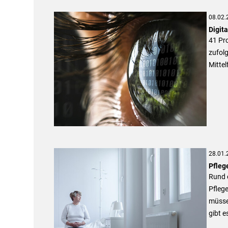
08.02.
Digita
41 Pr
zufolg
Mittel
28.01.
Pflege
Rund e
Pflege
müssen
gibt e