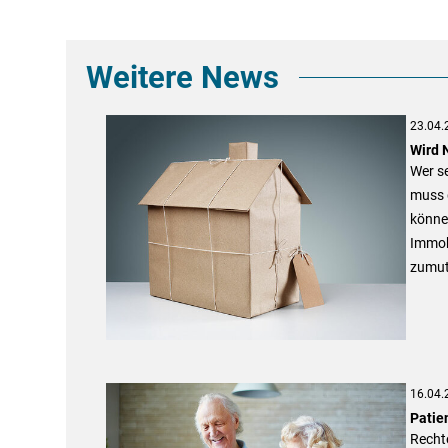
Weitere News
23.04.
Wird 
Wer se
muss d
können
Immob
zumut
16.04.
Patie
Rechte