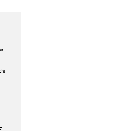
at,
cht
tz