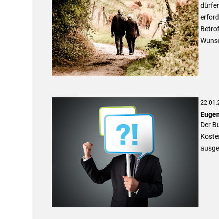
dürfen
erford
Betrof
Wunsch
22.01.
Eugen
Der B
Kosten
ausge