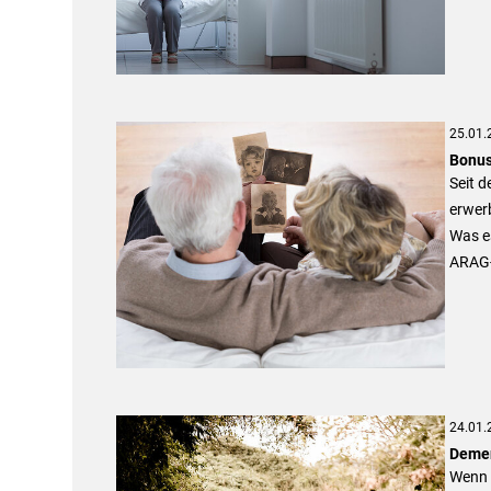
25.01.
Bonus
Seit d
erwerb
Was es
ARAG-
24.01.
Demen
Wenn 