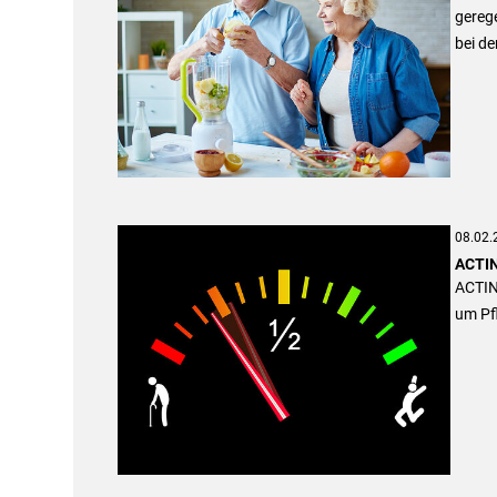
gerege
bei de
08.02.
ACTIN
ACTIN
um Pf