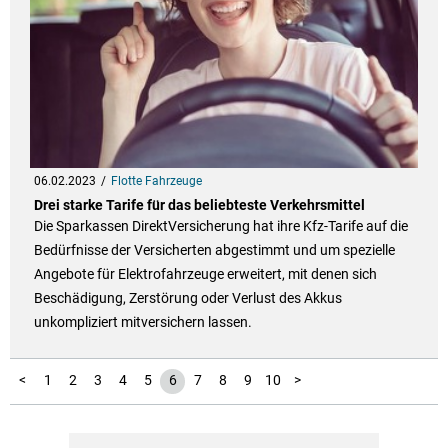
06.02.2023
Flotte Fahrzeuge
Drei starke Tarife für das beliebteste Verkehrsmittel
Die Sparkassen DirektVersicherung hat ihre Kfz-Tarife auf die
Bedürfnisse der Versicherten abgestimmt und um spezielle
Angebote für Elektrofahrzeuge erweitert, mit denen sich
Beschädigung, Zerstörung oder Verlust des Akkus
unkompliziert mitversichern lassen.
11
<
1
2
3
4
5
6
7
8
9
10
>