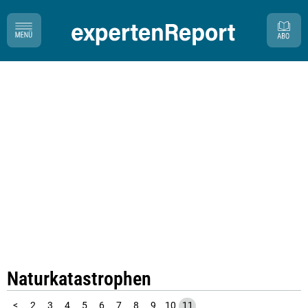
Naturkatastrophen
1
<
2
3
4
5
6
7
8
9
10
11