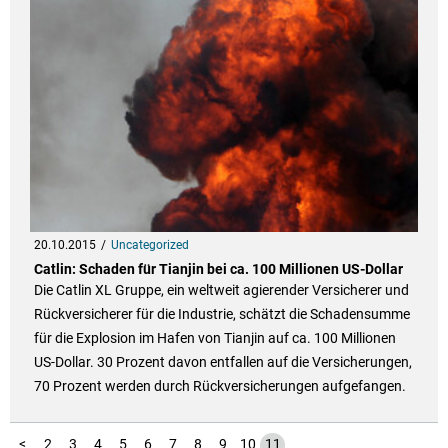
20.10.2015
Uncategorized
Catlin: Schaden für Tianjin bei ca. 100 Millionen US-Dollar
Die Catlin XL Gruppe, ein weltweit agierender Versicherer und
Rückversicherer für die Industrie, schätzt die Schadensumme
für die Explosion im Hafen von Tianjin auf ca. 100 Millionen
US-Dollar. 30 Prozent davon entfallen auf die Versicherungen,
70 Prozent werden durch Rückversicherungen aufgefangen.
1
<
2
3
4
5
6
7
8
9
10
11