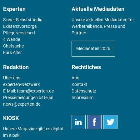
Experten
Aktuelle Mediadaten
Sicher Selbstständig
Unsere aktuellen Mediadaten für
Existenz­vorsorge
Werbetreibende, Presse und
Pflege versichert
Partner
4 Wände
Chefsache
Mediadaten 2026
Fürs Alter
Redaktion
Rechtliches
Über uns
Abo
experten-Netzwerk
Kontakt
E-Mail:
team@experten.de
Datenschutz
Pressemeldungen bitte an:
Impressum
news@experten.de
KIOSK
Unsere Magazine gibt es digital
im
Kiosk
.