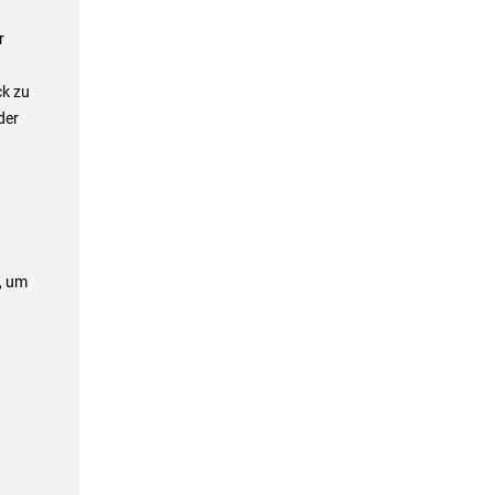
r
ck zu
der
, um