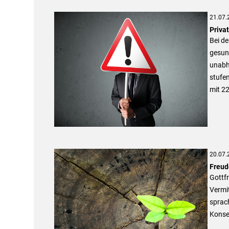
21.07.
Privat
Bei de
gesund
unabh
stufen
mit 22
20.07.
Freud
Gottf
Vermit
sprach
Konse