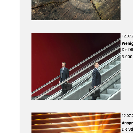
12.07.
Wenig
Die DI
3.000 
12.07.
Anspr
Die S