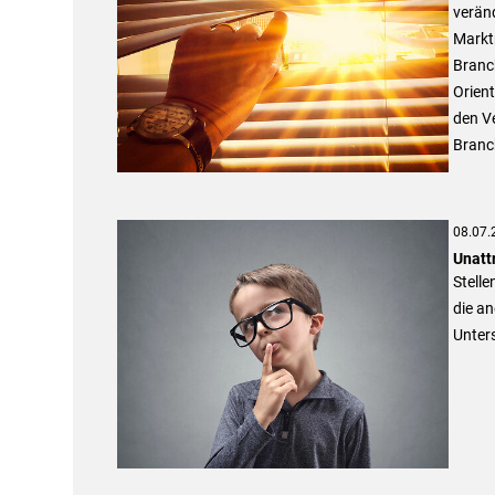
veränd
Markt
Branc
Orient
den V
Branch
08.07.
Unatt
Stelle
die an
Unter