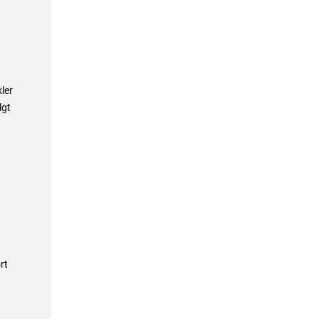
ler
lgt
rt