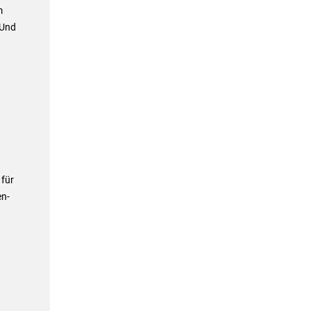
m
 Und
 für
en-