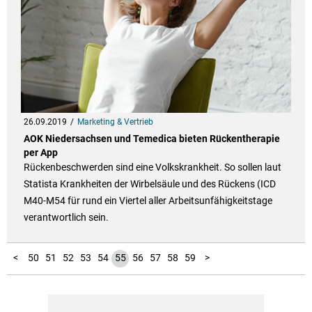
26.09.2019
Marketing & Vertrieb
AOK Niedersachsen und Temedica bieten Rückentherapie
per App
Rückenbeschwerden sind eine Volkskrankheit. So sollen laut
Statista Krankheiten der Wirbelsäule und des Rückens (ICD
M40-M54 für rund ein Viertel aller Arbeitsunfähigkeitstage
verantwortlich sein.
10
11
12
13
14
15
16
17
18
19
20
21
22
23
24
25
26
27
28
29
30
31
32
33
34
35
36
37
38
39
40
41
42
43
44
45
46
47
48
49
60
61
62
63
64
65
66
67
68
69
70
71
72
73
74
75
76
77
78
79
80
81
82
83
84
85
86
87
88
89
90
91
92
93
94
1
2
3
4
5
6
7
8
9
<
50
51
52
53
54
55
56
57
58
59
>