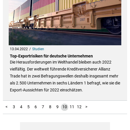
13.04.2022
Studien
Top-Exportrisiken für deutsche Unternehmen
Die Herausforderungen im Welthandel bleiben auch 2022
vielfältig. Der weltweit führende Kreditversicherer Allianz
Trade hat in zwei Befragungswellen deshalb insgesamt mehr
als 2.500 Unternehmen in sechs Ländern 1 befragt, wie sie die
Export-Aussichten für 2022 einschätzen.
1
2
<
3
4
5
6
7
8
9
10
11
12
>