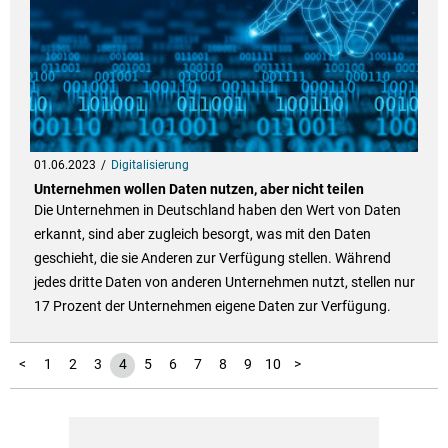
01.06.2023
Digitalisierung
Unternehmen wollen Daten nutzen, aber nicht teilen
Die Unternehmen in Deutschland haben den Wert von Daten
erkannt, sind aber zugleich besorgt, was mit den Daten
geschieht, die sie Anderen zur Verfügung stellen. Während
jedes dritte Daten von anderen Unternehmen nutzt, stellen nur
17 Prozent der Unternehmen eigene Daten zur Verfügung.
11
12
<
1
2
3
4
5
6
7
8
9
10
>